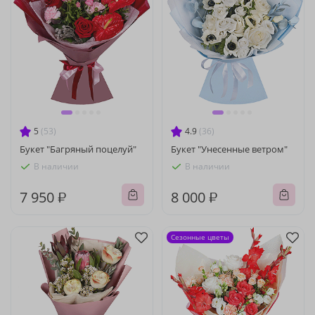
5
(53)
4.9
(36)
Букет "Багряный поцелуй"
Букет "Унесенные ветром"
В наличии
В наличии
7 950 ₽
8 000 ₽
Сезонные цветы