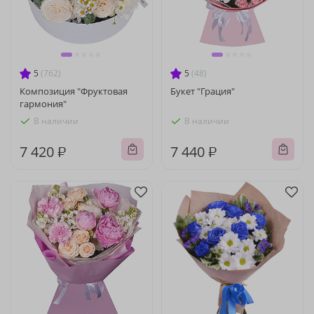
5
(762)
5
(48)
Композиция "Фруктовая
Букет "Грация"
гармония"
В наличии
В наличии
7 420 ₽
7 440 ₽