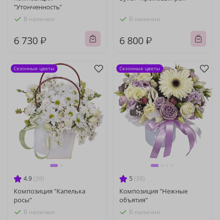
"Утонченность"
В наличии
В наличии
6 730 ₽
6 800 ₽
Сезонные цветы
Сезонные цветы
4.9
(39)
5
(38)
Композиция "Капелька
Композиция "Нежные
росы"
объятия"
В наличии
В наличии