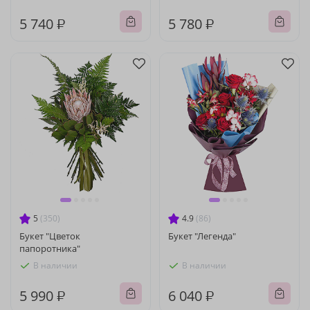
5 740 ₽
5 780 ₽
5
(350)
4.9
(86)
Букет "Цветок
Букет "Легенда"
папоротника"
В наличии
В наличии
5 990 ₽
6 040 ₽