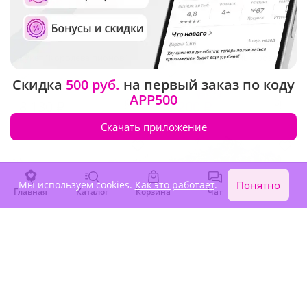
5
(342)
4.9
(78)
Букет "Королева пионов"
Букет из 9 радужных роз
В наличии
В наличии
Скидка
500 руб.
на первый заказ по коду
-15%
9 650 ₽
APP500
8 130 ₽
8 200 ₽
Скачать приложение
Мы используем cookies.
Как это работает
.
Понятно
Главная
Каталог
Корзина
Чат
Войти
4.9
(33)
4.9
(109)