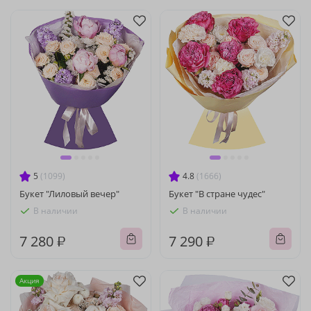
5
(1099)
4.8
(1666)
Букет "Лиловый вечер"
Букет "В стране чудес"
В наличии
В наличии
7 280 ₽
7 290 ₽
Акция