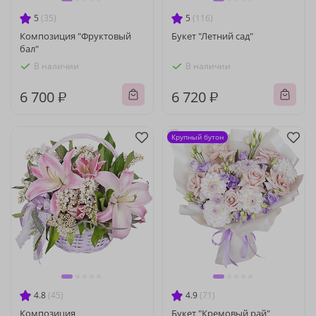
5
(35)
5
(116)
Композиция "Фруктовый
Букет "Летний сад"
бал"
В наличии
В наличии
6 700 ₽
6 720 ₽
Крупный бутон
4.8
(45)
4.9
(71)
Композиция
Букет "Кремовый рай"