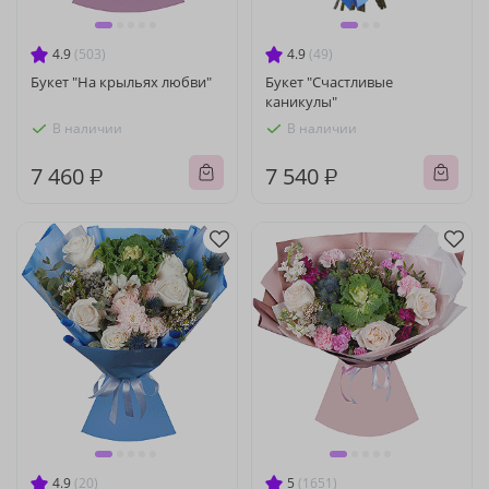
4.9
(503)
4.9
(49)
Букет "На крыльях любви"
Букет "Счастливые
каникулы"
В наличии
В наличии
7 460 ₽
7 540 ₽
4.9
(20)
5
(1651)