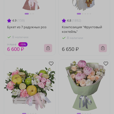
4.9
(159)
4.8
(1892)
Букет из 7 радужных роз
Композиция "Фруктовый
коктейль"
В наличии
В наличии
-15%
7 760 ₽
6 600 ₽
6 650 ₽