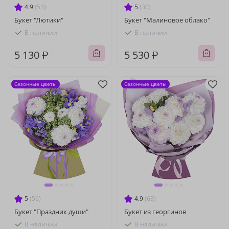
4.9
(53)
5
(30)
Букет "Лютики"
Букет "Малиновое облако"
В наличии
В наличии
5 130 ₽
5 530 ₽
Сезонные цветы
Сезонные цветы
5
(56)
4.9
(63)
Букет "Праздник души"
Букет из георгинов
В наличии
В наличии