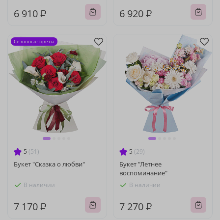
6 910 ₽
6 920 ₽
Сезонные цветы
5
(51)
5
(29)
Букет "Сказка о любви"
Букет "Летнее
воспоминание"
В наличии
В наличии
7 170 ₽
7 270 ₽