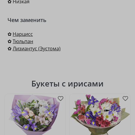
✿ Низкая
Чем заменить
✿
Нарцисс
✿
Тюльпан
✿
Лизиантус (Эустома)
Букеты с ирисами