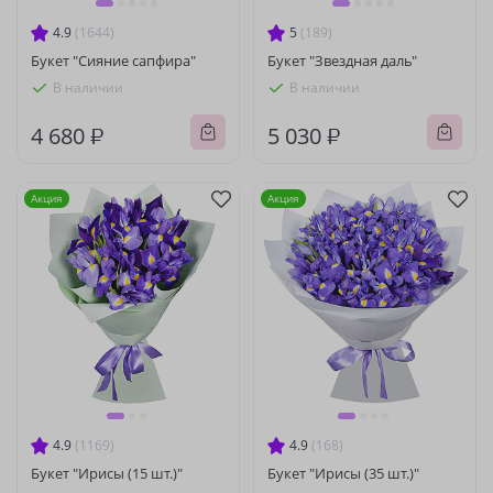
4.9
(1644)
5
(189)
Букет "Сияние сапфира"
Букет "Звездная даль"
В наличии
В наличии
4 680 ₽
5 030 ₽
Акция
Акция
4.9
(1169)
4.9
(168)
Букет "Ирисы (15 шт.)"
Букет "Ирисы (35 шт.)"