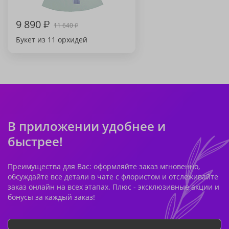
9 890
₽
11 640
₽
Букет из 11 орхидей
В приложении удобнее и
быстрее!
Преимущества для Вас: оформляйте заказ мгновенно,
обсуждайте все детали в чате с флористом и отслеживайте
заказ онлайн на всех этапах. Плюс - эксклюзивные акции и
бонусы за каждый заказ!