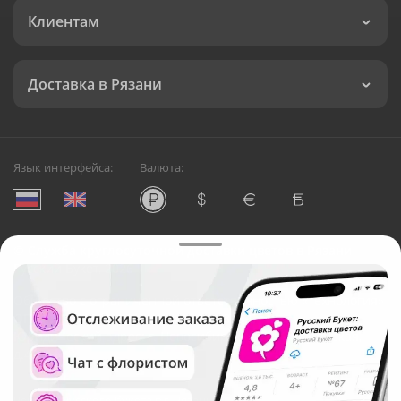
Клиентам
Доставка в Рязани
Язык интерфейса:
Валюта:
©
Служба круглосуточной доставки цветов в Рязани
Русский Букет, 2026
Общество с ограниченной ответственностью «Технология»
ОГРН: 1195476081745, ИНН: 5410081997
Юридический адрес: г. Новосибирск, ул. Ипподромская,
д.42, оф. 3
Рейтинг Русского букета в г. Рязань