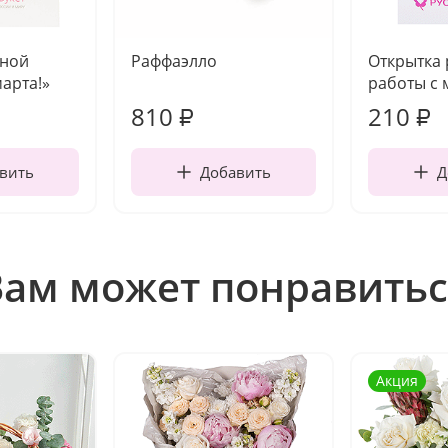
чной
Раффаэлло
Открытка
марта!»
работы с 
810
210
₽
₽
вить
Добавить
Д
Вам может понравитьс
Акция