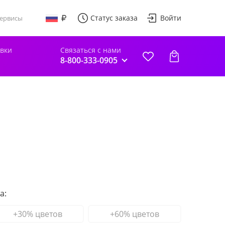
Статус заказа
Войти
ервисы
авки
Связаться с нами
8-800-333-0905
а:
+30% цветов
+60% цветов