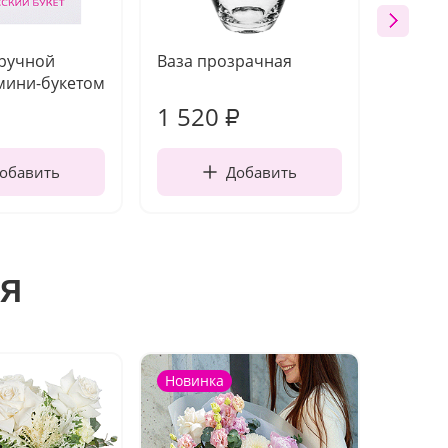
 ручной
Ваза прозрачная
Топпе
мини-букетом
1 520
250
₽
обавить
Добавить
я
Новинка
Новин