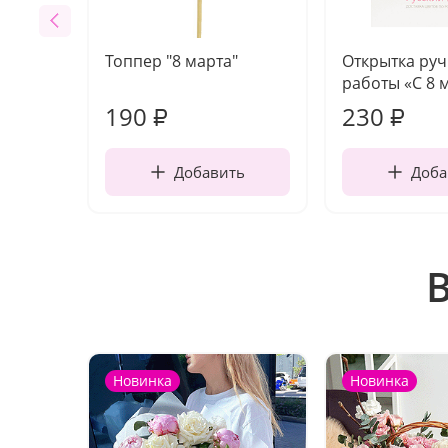
Топпер "8 марта"
Открытка ру
работы «С 8 
190
230
₽
₽
Добавить
Доба
Новинка
Новинка