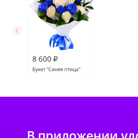
8 600
₽
Букет "Синяя птица"
В приложении удо