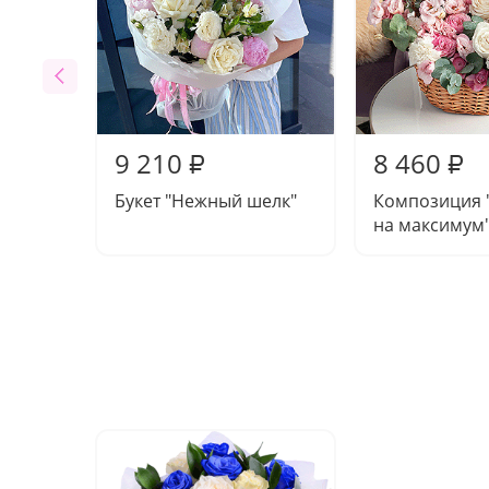
9 210
8 460
₽
₽
Букет "Нежный шелк"
Композиция 
на максимум