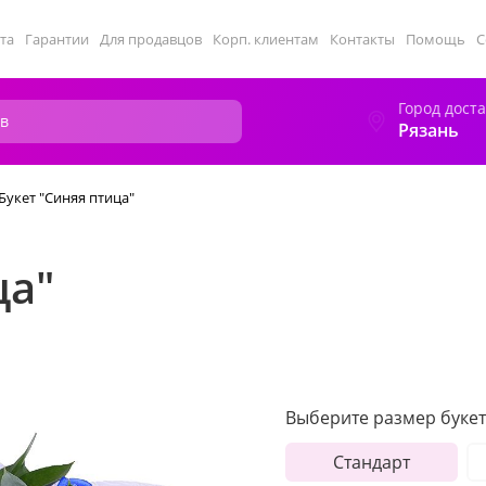
та
Гарантии
Для продавцов
Корп. клиентам
Контакты
Помощь
С
Город дост
Рязань
Букет "Синяя птица"
ца"
Выберите размер букет
Стандарт