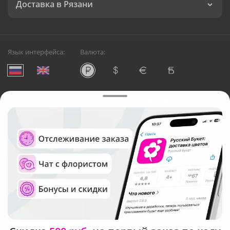
Доставка в Рязани
Язык интерфейса:
Валюта:
©
Служба круглосуточной доставки цветов в Рязани
Русский Букет, 2026
Общество с ограниченной ответственностью «Технология»
ОГРН: 1195476081745, ИНН: 5410081997
Юридический адрес: г. Новосибирск, ул. Ипподромская,
д.42, оф. 3
Рейтинг Русского букета в г. Рязань