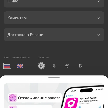
О нас
Клиентам
Доставка в Рязани
Язык интерфейса:
Валюта:
©
Служба круглосуточной доставки цветов в Рязани
Русский Букет, 2026
Общество с ограниченной ответственностью «Технология»
ОГРН: 1195476081745, ИНН: 5410081997
Юридический адрес: г. Новосибирск, ул. Ипподромская,
д.42, оф. 3