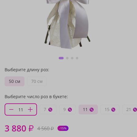
Выберите длину роз:
50 см
70 см
Выберите число роз в букете:
7
9
11
15
21
3 880
₽
4 560
₽
-15%