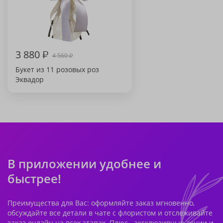
3 880
₽
4 560
₽
Букет из 11 розовых роз
Эквадор
В приложении удобнее и
быстрее!
Преимущества для Вас: оформляйте заказ мгновенно,
обсуждайте все детали в чате с флористом и отслеживайте
заказ онлайн на всех этапах. Плюс - эксклюзивные акции и