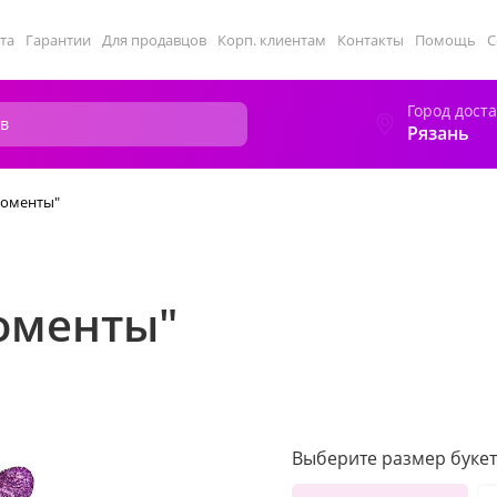
та
Гарантии
Для продавцов
Корп. клиентам
Контакты
Помощь
С
Город дост
Рязань
моменты"
оменты"
Выберите размер букет