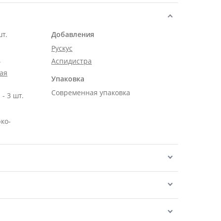
шт.
Добавления
Рускус
.
Аспидистра
ая
Упаковка
Современная упаковка
- 3 шт.
рко-