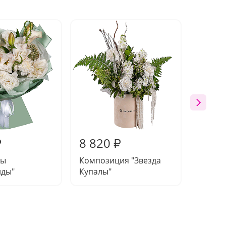
8 820
8 80
₽
₽
ды
Композиция "Звезда
Букет 
ды"
Купалы"