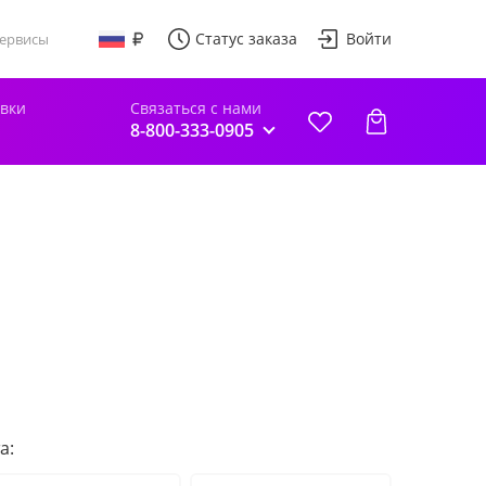
Статус заказа
Войти
ервисы
авки
Связаться с нами
8-800-333-0905
а: