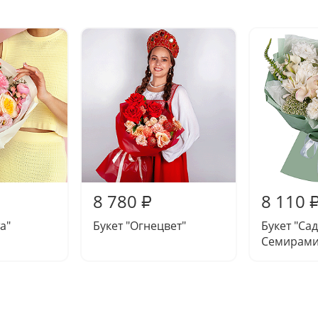
8 780
8 110
₽
а"
Букет "Огнецвет"
Букет "Са
Семирами