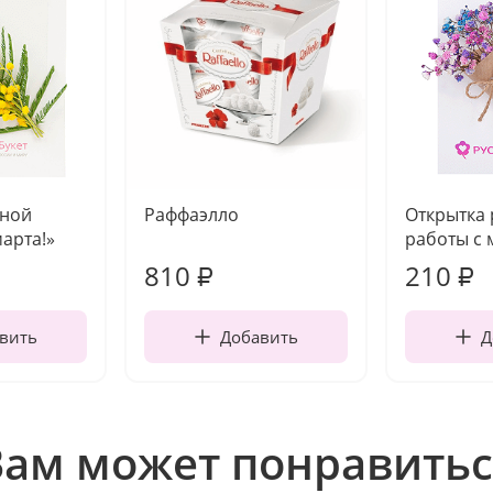
чной
Раффаэлло
Открытка
марта!»
работы с 
810
210
₽
₽
вить
Добавить
Д
Вам может понравитьс