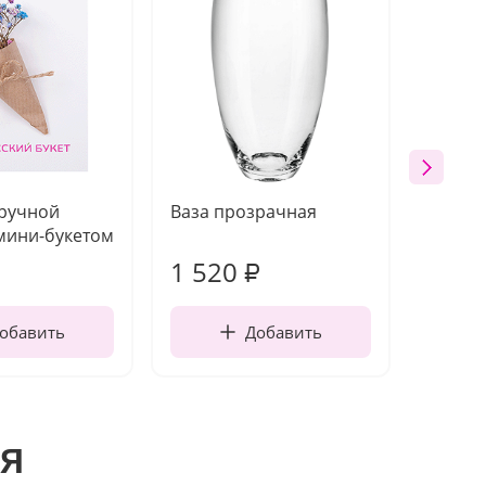
 ручной
Ваза прозрачная
Топпе
мини-букетом
1 520
250
₽
обавить
Добавить
я