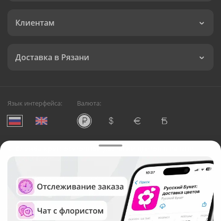
Клиентам
Доставка в Рязани
Язык интерфейса:
Валюта:
©
Служба круглосуточной доставки цветов в Рязани
Русский Букет, 2026
Общество с ограниченной ответственностью «Технология»
ОГРН: 1195476081745, ИНН: 5410081997
Юридический адрес: г. Новосибирск, ул. Ипподромская,
д.42, оф. 3