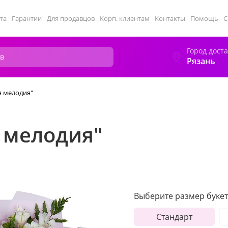
та
Гарантии
Для продавцов
Корп. клиентам
Контакты
Помощь
С
Город дост
Рязань
я мелодия"
 мелодия"
Выберите размер букет
Стандарт