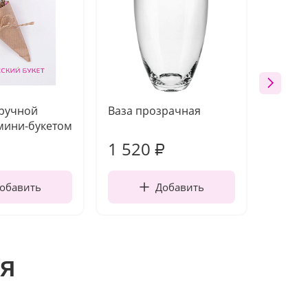
 ручной
Ваза прозрачная
Топпе
мини-букетом
1 520
250
₽
обавить
Добавить
я