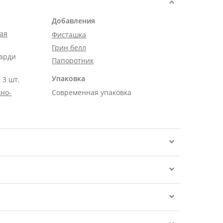
Добавления
ая
Фисташка
Грин белл
карди
Папоротник
Упаковка
 3 шт.
но-
Современная упаковка