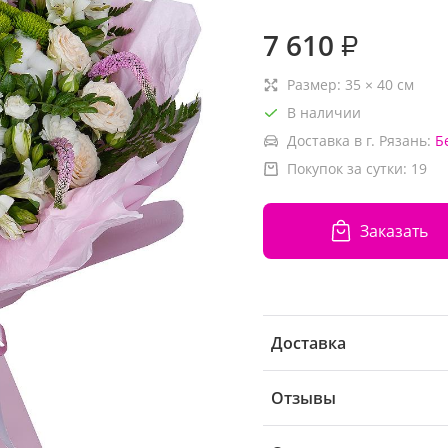
7 610
₽
Размер:
35
×
40
см
В наличии
Доставка в г. Рязань:
Б
Покупок за сутки:
19
Заказать
Доставка
Отзывы