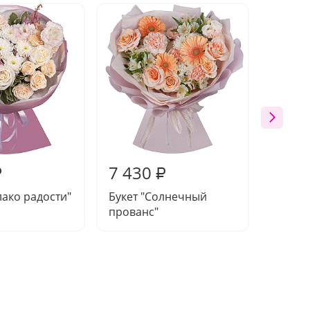
7 430
7 79
₽
₽
лако радости"
Букет "Солнечный
Букет 
прованс"
заката