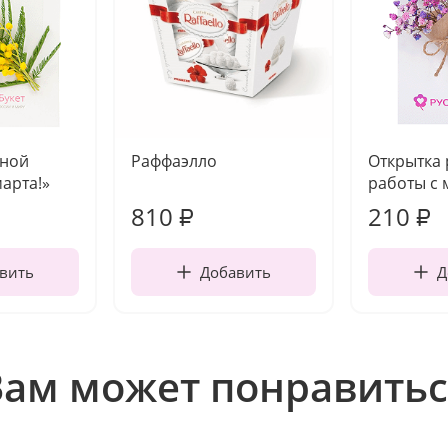
чной
Раффаэлло
Открытка
марта!»
работы с 
810
210
₽
₽
вить
Добавить
Д
Вам может понравитьс