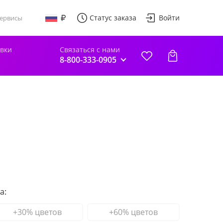
Статус заказа
Войти
ервисы
авки
Связаться с нами
8-800-333-0905
а:
+30% цветов
+60% цветов