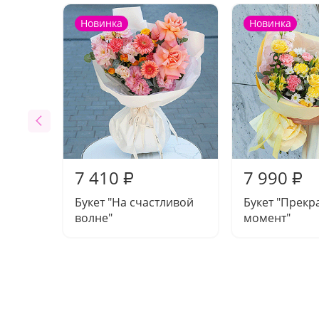
Новинка
Новинка
7 410
7 990
₽
₽
Букет "На счастливой
Букет "Прекр
волне"
момент"