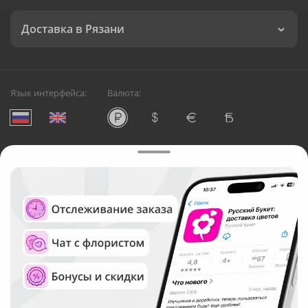
Доставка в Рязани
Язык интерфейса:
Валюта:
©
Служба круглосуточной доставки цветов в Рязани
Русский Букет, 2026
Общество с ограниченной ответственностью «Технология»
ОГРН: 1195476081745, ИНН: 5410081997
Юридический адрес: г. Новосибирск, ул. Ипподромская,
д.42, оф. 3
Рейтинг Русского букета в г. Рязань