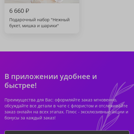
6 660
₽
Подарочный набор "Нежный
букет, мишка и шарики"
В приложении удобнее и
быстрее!
Преимущества для Вас: оформляйте заказ мгновенно,
обсуждайте все детали в чате с флористом и отслеживайте
заказ онлайн на всех этапах. Плюс - эксклюзивные акции и
бонусы за каждый заказ!