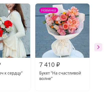
Новинка
Новин
7 410
9 87
₽
₽
юч к сердцу"
Букет "На счастливой
Букет 
волне"
эмоци