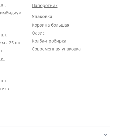
шт.
Папоротник
Цимбидиум
Упаковка
Корзина большая
Оазис
 шт.
Колба-пробирка
Роза Эквадор розовая 50 см - 25 шт.
Современная упаковка
т.
ая
.
 шт.
тика