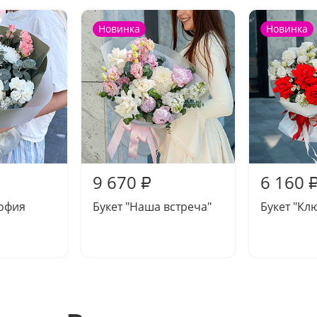
Новинка
Новинка
9 670
6 160
₽
софия
Букет "Наша встреча"
Букет "Кл