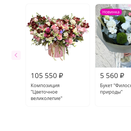
Новинка
105 550
5 560
₽
₽
Композиция
Букет "Фило
"Цветочное
природы"
великолепие"