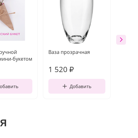
 ручной
Ваза прозрачная
Топпе
мини-букетом
1 520
250
₽
обавить
Добавить
я