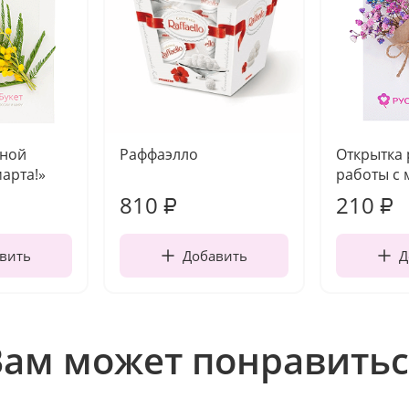
чной
Раффаэлло
Открытка
марта!»
работы с 
810
210
₽
₽
вить
Добавить
Д
Вам может понравитьс