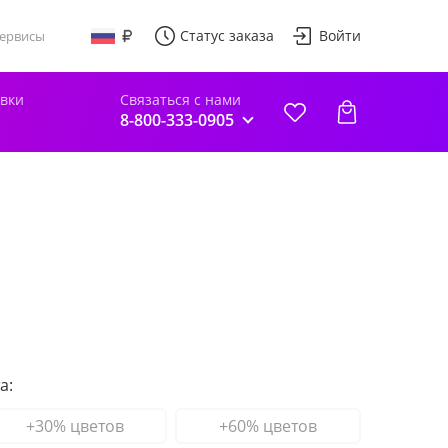
Статус заказа
Войти
ервисы
авки
Связаться с нами
8-800-333-0905
а:
+30% цветов
+60% цветов