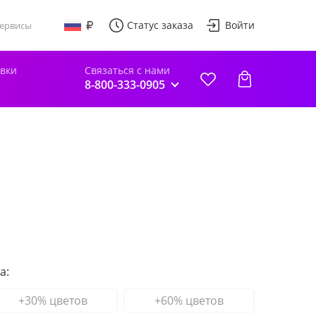
Статус заказа
Войти
ервисы
авки
Связаться с нами
8-800-333-0905
а:
+30% цветов
+60% цветов