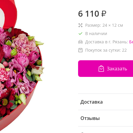
6 110
₽
Размер:
24
×
12
см
В наличии
Доставка в г. Рязань:
Б
Покупок за сутки:
22
Заказать
Доставка
Отзывы