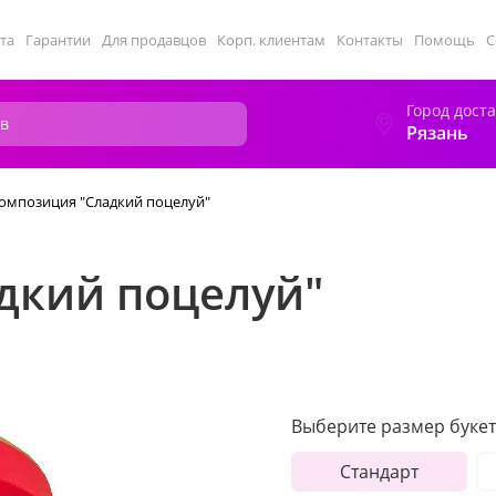
та
Гарантии
Для продавцов
Корп. клиентам
Контакты
Помощь
С
Город дост
Рязань
омпозиция "Сладкий поцелуй"
дкий поцелуй"
Выберите размер букет
Стандарт