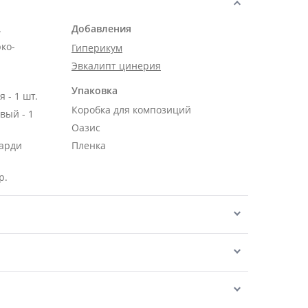
.
Добавления
рко-
Гиперикум
Эвкалипт цинерия
Упаковка
 - 1 шт.
Коробка для композиций
вый - 1
Оазис
карди
Пленка
р.