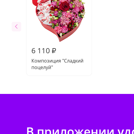
6 110
₽
Композиция "Сладкий
поцелуй"
В приложении удо