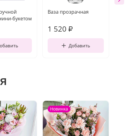
 ручной
Ваза прозрачная
Топпе
мини-букетом
1 520
250
₽
обавить
Добавить
я
Новинка
Новин