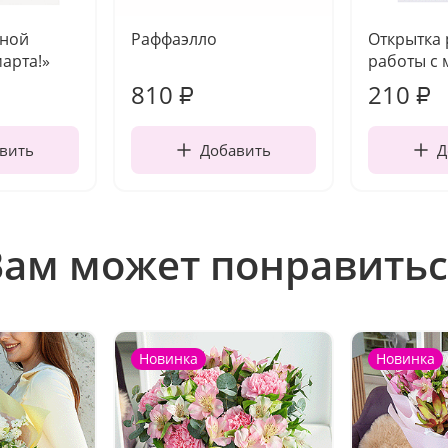
чной
Раффаэлло
Открытка
марта!»
работы с 
810
210
₽
₽
вить
Добавить
Д
Вам может понравитьс
Новинка
Новинка