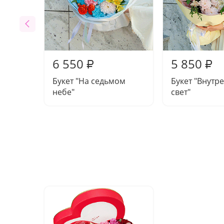
6 550
5 850
₽
₽
Букет "На седьмом
Букет "Внутр
небе"
свет"