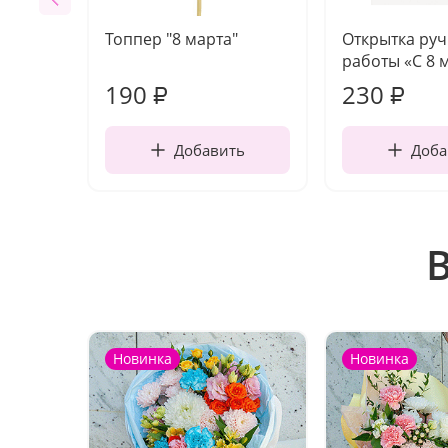
Топпер "8 марта"
Открытка ру
работы «С 8 
190
230
₽
₽
Добавить
Доба
Новинка
Новинка