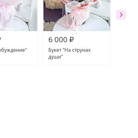
6 000
6 33
₽
₽
обуждение"
Букет "На струнах
Композ
души"
тобой"