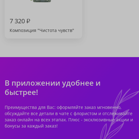
7 320
₽
Композиция "Чистота чувств"
В приложении удобнее и
быстрее!
Преимущества для Вас: оформляйте заказ мгновенно,
обсуждайте все детали в чате с флористом и отслеживайте
заказ онлайн на всех этапах. Плюс - эксклюзивные акции и
бонусы за каждый заказ!