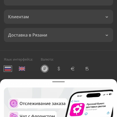
Клиентам
Доставка в Рязани
Язык интерфейса:
Валюта:
©
Служба круглосуточной доставки цветов в Рязани
Русский Букет, 2026
Общество с ограниченной ответственностью «Технология»
ОГРН: 1195476081745, ИНН: 5410081997
Юридический адрес: г. Новосибирск, ул. Ипподромская,
д.42, оф. 3