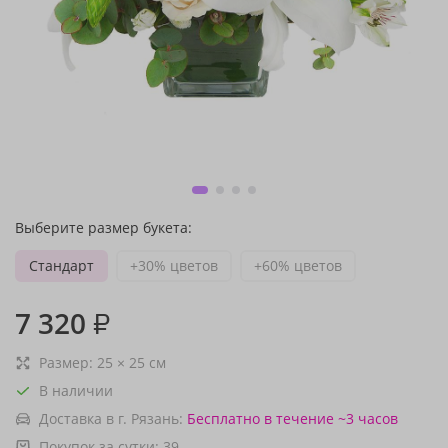
Выберите размер букета:
Стандарт
+30% цветов
+60% цветов
7 320
₽
Размер:
25
×
25
см
В наличии
Доставка в г. Рязань:
Бесплатно
в течение ~3 часов
Покупок за сутки:
39