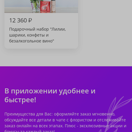
12 360
₽
Подарочный набор "Лилии,
шарики, конфеты и
безалкогольное вино"
В приложении удобнее и
быстрее!
Преимущества для Вас: оформляйте заказ мгновенно,
обсуждайте все детали в чате с флористом и отслеживайте
заказ онлайн на всех этапах. Плюс - эксклюзивные акции и
бонусы за каждый заказ!